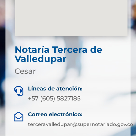
Notaría Tercera de
Valledupar
Cesar
Líneas de atención:

+57 (605) 5827185
Correo electrónico:

terceravalledupar@supernotariado.gov.co