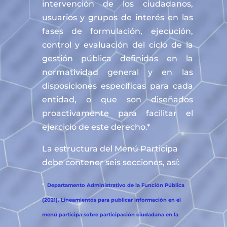
intervención de los ciudadanos,
usuarios y grupos de interés en las
fases de formulación, ejecución,
control y evaluación del ciclo de la
gestión pública definidas en la
normatividad general y en las
disposiciones específicas para cada
entidad, o que son diseñados
proactivamente para facilitar el
ejercicio de este derecho.*
La estructura del Menú Participa
debe contener seis secciones, así:
*
Departamento Administrativo de la Función Pública
(2021). Lineamientos para publicar información en el
menú participa sobre participación ciudadana en la