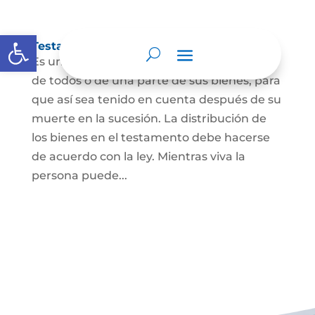
Abrir barra de herramientas
Testamento
Es un acto por el cual una persona dispone
de todos o de una parte de sus bienes, para
que así sea tenido en cuenta después de su
muerte en la sucesión. La distribución de
los bienes en el testamento debe hacerse
de acuerdo con la ley. Mientras viva la
persona puede...