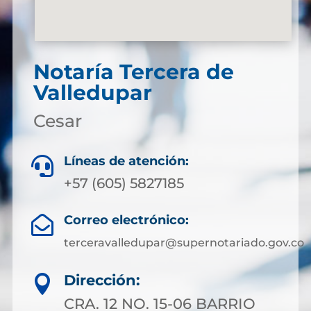
Notaría Tercera de
Valledupar
Cesar
Líneas de atención:

+57 (605) 5827185
Correo electrónico:

terceravalledupar@supernotariado.gov.co
Dirección:

CRA. 12 NO. 15-06 BARRIO